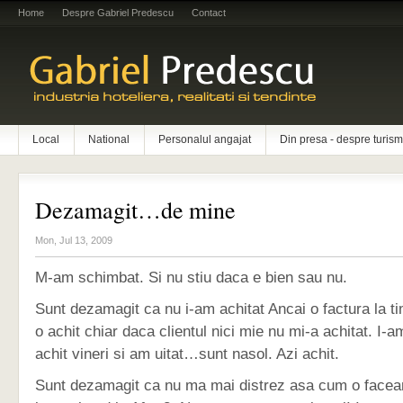
Home
Despre Gabriel Predescu
Contact
Local
National
Personalul angajat
Din presa - despre turism
Dezamagit…de mine
Mon, Jul 13, 2009
M-am schimbat. Si nu stiu daca e bien sau nu.
Sunt dezamagit ca nu i-am achitat Ancai o factura la tim
o achit chiar daca clientul nici mie nu mi-a achitat. I-
achit vineri si am uitat…sunt nasol. Azi achit.
Sunt dezamagit ca nu ma mai distrez asa cum o faceam