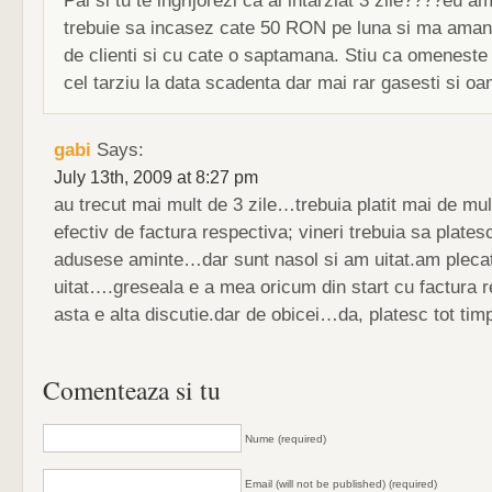
Pai si tu te ingrijorezi ca ai intarziat 3 zile????eu a
trebuie sa incasez cate 50 RON pe luna si ma ama
de clienti si cu cate o saptamana. Stiu ca omeneste 
cel tarziu la data scadenta dar mai rar gasesti si o
gabi
Says:
July 13th, 2009 at 8:27 pm
au trecut mai mult de 3 zile…trebuia platit mai de mul
efectiv de factura respectiva; vineri trebuia sa plates
adusese aminte…dar sunt nasol si am uitat.am plecat
uitat….greseala e a mea oricum din start cu factura 
asta e alta discutie.dar de obicei…da, platesc tot ti
Comenteaza si tu
Nume (required)
Email (will not be published) (required)