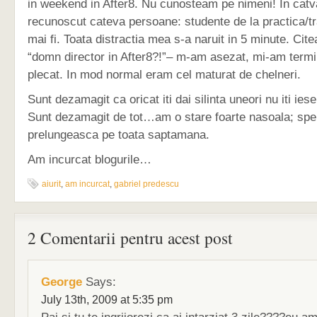
in weekend in After8. Nu cunosteam pe nimeni! In cat
recunoscut cateva persoane: studente de la practica/tr
mai fi. Toata distractia mea s-a naruit in 5 minute. Cite
“domn director in After8?!”– m-am asezat, mi-am termi
plecat. In mod normal eram cel maturat de chelneri.
Sunt dezamagit ca oricat iti dai silinta uneori nu iti ies
Sunt dezamagit de tot…am o stare foarte nasoala; spe
prelungeasca pe toata saptamana.
Am incurcat blogurile…
aiurit
,
am incurcat
,
gabriel predescu
2 Comentarii pentru acest post
George
Says:
July 13th, 2009 at 5:35 pm