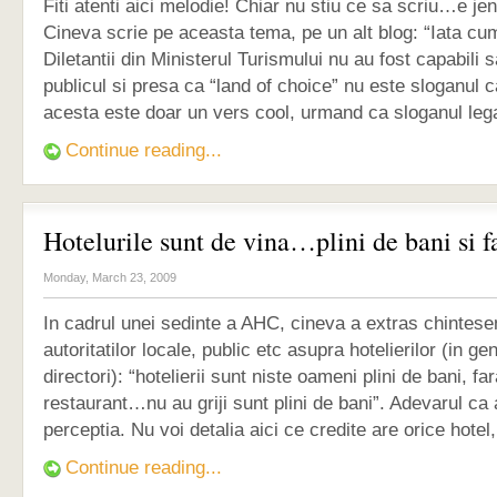
Fiti atenti aici melodie! Chiar nu stiu ce sa scriu…e je
Cineva scrie pe aceasta tema, pe un alt blog: “Iata cum
Diletantii din Ministerul Turismului nu au fost capabili 
publicul si presa ca “land of choice” nu este sloganul 
acesta este doar un vers cool, urmand ca sloganul legat
Continue reading...
Hotelurile sunt de vina…plini de bani si fa
Monday, March 23, 2009
In cadrul unei sedinte a AHC, cineva a extras chintese
autoritatilor locale, public etc asupra hotelierilor (in g
directori): “hotelierii sunt niste oameni plini de bani, fara
restaurant…nu au griji sunt plini de bani”. Adevarul ca
perceptia. Nu voi detalia aici ce credite are orice hotel, 
Continue reading...