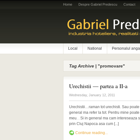
Home
Despre Gabriel Predescu
Contact
Local
National
Personalul anga
Tag Archive |
"promovare"
Urechistii — partea a II-a
Wednesday, January 12, 2011
Urechistii…raman tot urechisti. Sau poate 
general ma refer la tot. Pentru mine poate 
meu. . Si in general ma cam intereseaza 
prin Cluj Napoca asa cum [...]
Continue reading...