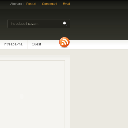
Abonare :
Posturi
|
Comentarii
|
Email
Intreaba-ma
Guest