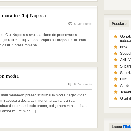
 amara in Cluj Napoca
Populare
5 Comments
ului Cluj Napoca a avut a actiune de promovare a
Genety
a, infratit cu Cluj Napoca, capitala European Culturala
judeca
 gasit in presa romana [...]
New
Scopul
ANUN
Si pare
Surpriz
on media
Furt...
6 Comments
Am de l
Jenant
“turismul romanesc prezentat numai la modul negativ” dar
Grad d
raian Basescu a declarat in nenumarate randuri ca
i intrucat potentialul este enorm, pot genera venituri foarte
ti absolute. Pe mine [...]
Latest
Flick