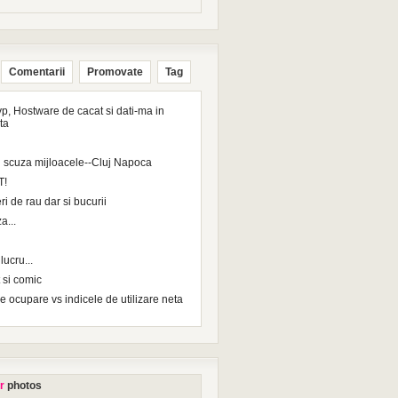
Comentarii
Promovate
Tag
p, Hostware de cacat si dati-ma in
ta
 scuza mijloacele--Cluj Napoca
T!
ri de rau dar si bucurii
a...
ucru...
 si comic
e ocupare vs indicele de utilizare neta
r
photos