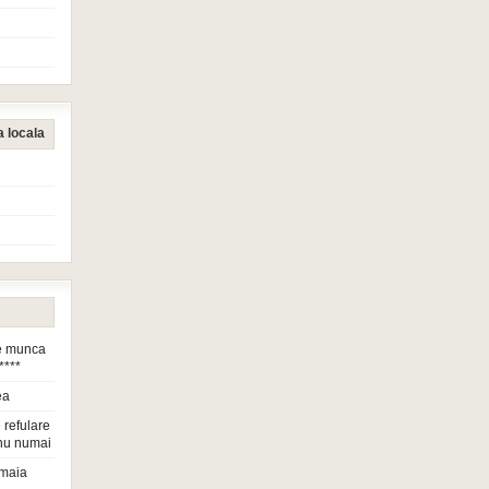
a locala
de munca
****
ea
 refulare
nu numai
maia