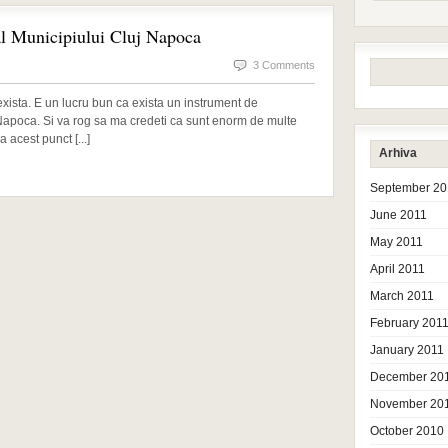
 al Municipiului Cluj Napoca
3 Comments
sta. E un lucru bun ca exista un instrument de
 Napoca. Si va rog sa ma credeti ca sunt enorm de multe
cest punct [...]
Arhiva
September 20
June 2011
May 2011
April 2011
March 2011
February 201
January 2011
December 20
November 20
October 2010