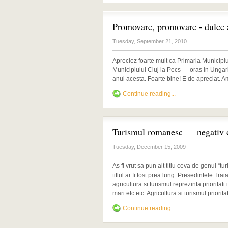
Promovare, promovare - dulce
Tuesday, September 21, 2010
Apreciez foarte mult ca Primaria Municipi
Municipiului Cluj la Pecs — oras in Ungari
anul acesta. Foarte bine! E de apreciat. Am
Continue reading...
Turismul romanesc — negativ 
Tuesday, December 15, 2009
As fi vrut sa pun alt titlu ceva de genul 
titlul ar fi fost prea lung. Presedintele T
agricultura si turismul reprezinta prioritat
mari etc etc. Agricultura si turismul priorita
Continue reading...