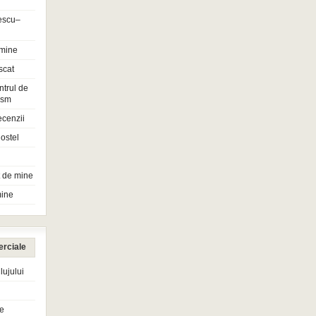
escu–
 mine
scat
ntrul de
rism
ecenzii
ostel
t de mine
mine
erciale
ujului
e