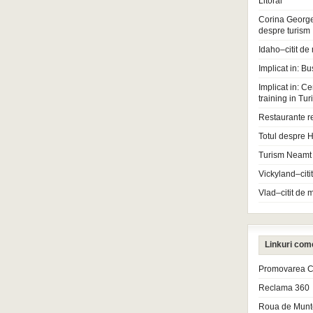
Litoral
Corina Georg
despre turism
Idaho–citit de
Implicat in: Bu
Implicat in: Ce
training in Tu
Restaurante r
Totul despre H
Turism Neamt
Vickyland–citi
Vlad–citit de 
Linkuri com
Promovarea Cl
Reclama 360
Roua de Munt