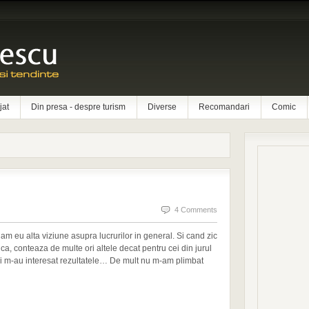
jat
Din presa - despre turism
Diverse
Recomandari
Comic
4 Comments
am eu alta viziune asupra lucrurilor in general. Si cand zic
ca, conteaza de multe ori altele decat pentru cei din jurul
si m-au interesat rezultatele… De mult nu m-am plimbat