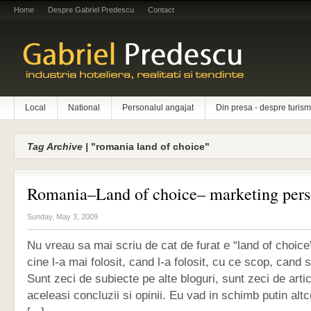
Home
Despre Gabriel Predescu
Contact
Local
National
Personalul angajat
Din presa - despre turism
Tag Archive |
"romania land of choice"
Romania–Land of choice– marketing pers
Sunday, May 3, 2009
Nu vreau sa mai scriu de cat de furat e “land of choice”
cine l-a mai folosit, cand l-a folosit, cu ce scop, cand
Sunt zeci de subiecte pe alte bloguri, sunt zeci de art
aceleasi concluzii si opinii. Eu vad in schimb putin a