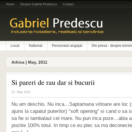
Home
Despre Gabriel Predescu
Contact
Local
National
Personalul angajat
Din presa - despre turism
Arhiva | May, 2011
Si pareri de rau dar si bucurii
21. May 2011
Nu am deschis. Nu inca…Saptamana viitoare are loc 
ajuns la capatul puterilor) “soft opening” si cand o sa 
sa fie si tambalaul cel mare. Nu pun inca poze…abia 
pozitie 100% totul. In timp ce eu plec sa ma deconect