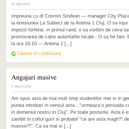
23. April 2010
Impreuna cu dl Cosmin Sindean — manager City Plaza 
la emisiunea La Subiect de la Antena 1 Cluj. O sa injur
impozit forfetar, in primul rand, o sa vorbim de ceva t
promovarea de catre autoritatile locale . O sa fie fain
la ora 16:10 — Antena 1 [...]
Citeste in continuare
Angajari masive
9. March 2010
Am spus asta de mai mult timp studentilor mei si in gen
punea intrebari in sensul asta…”urmeaza o perioada c
in domeniul nostru in Cluj”. Pe toate posturile. Asta e e
zambit in coltul gurii si probabil “ce are asta magh?! d
masive?!”. Ca sa mai si [...]