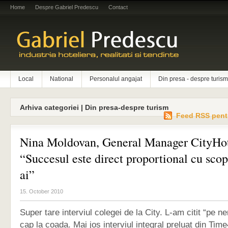
Home
Despre Gabriel Predescu
Contact
Local
National
Personalul angajat
Din presa - despre turism
Arhiva categoriei | Din presa-despre turism
Feed RSS pent
Nina Moldovan, General Manager CityHot
“Succesul este direct proportional cu scop
ai”
15. October 2010
Super tare interviul colegei de la City. L-am citit “pe ne
cap la coada. Mai jos interviul integral preluat din Ti