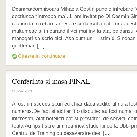
Doamna/domnisoara Mihaela Costin pune o intrebare fo
sectiunea “Intreaba-ma”. L-am invitat pe Dl Cosmin S
raspunda intrebarii adresate si dansul a dat curs acestei 
multumesc si in curand il voi mai invita atat pe dansul c
manageri sa scrie aici. Asa cum unii il stim dl Sindean
gentleman [...]
Citeste in continuare
Conferinta si masa.FINAL
21. May 2009
A fost un succes spun eu chiar daca auditorul nu a fost
numeros.De fapt si aici ar fi o discutie; au fost numai 
interesati, atat hotelieri cat si prestatori de servicii cat
toata.Au lipsit spre uimirea mea studentii de la Ubb–profi
Centrul de Training cu desavarsire desi [...]