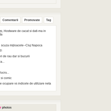
Comentarii
Promovate
Tag
p, Hostware de cacat si dati-ma in
ta
 scuza mijloacele--Cluj Napoca
T!
ri de rau dar si bucurii
a...
ucru...
 si comic
e ocupare vs indicele de utilizare neta
r
photos