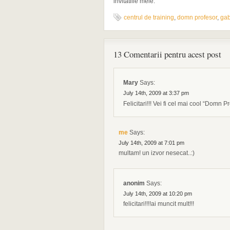
invitatiile mele.
centrul de training
,
domn profesor
,
gab
13 Comentarii pentru acest post
Mary
Says:
July 14th, 2009 at 3:37 pm
Felicitari!!! Vei fi cel mai cool “Domn P
me
Says:
July 14th, 2009 at 7:01 pm
multam! un izvor nesecat..:)
anonim
Says:
July 14th, 2009 at 10:20 pm
felicitari!!!!ai muncit mult!!!