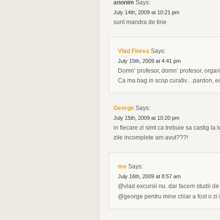
anonim
Says:
July 14th, 2009 at 10:21 pm
sunt mandra de tine
Vlad Florea
Says:
July 15th, 2009 at 4:41 pm
Domn’ profesor, domn’ profesor, organiz
Ca ma bag in scop curativ…pardon, e
George
Says:
July 15th, 2009 at 10:20 pm
in fiecare zi simt ca trebuie sa castig l
zile incomplete am avut???!
me
Says:
July 16th, 2009 at 8:57 am
@vlad excursii nu. dar facem studii de
@george pentru mine chiar a fost o z