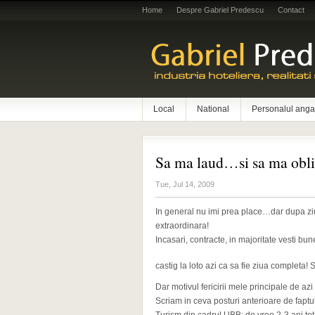
Home
Despre Gabriel Predescu
Contact
Local
National
Personalul anga
Sa ma laud…si sa ma obli
Tue, Jul 14, 2009
In general nu imi prea place…dar dupa ziua
extraordinara!
Incasari, contracte, in majoritate vesti bu
castig la loto azi ca sa fie ziua completa!
Dar motivul fericirii mele principale de azi 
Scriam in ceva posturi anterioare de fapt