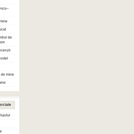
escu–
 mine
scat
ntrul de
rism
ecenzii
ostel
t de mine
mine
erciale
ujului
e