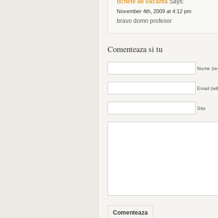
tichete de vacanta
Says:
November 4th, 2009 at 4:12 pm
bravo domn profesor
Comenteaza si tu
Nume (re
Email (wi
Site