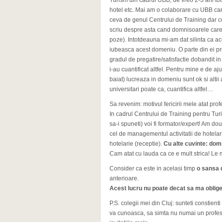
Turism din cadrul UBB; de vreo 2-3 ani tot 
hotel etc. Mai am o colaborare cu UBB care
ceva de genul Centrului de Training dar co
scriu despre asta cand domnisoarele care a
poze). Intotdeauna mi-am dat silinta ca ac
iubeasca acest domeniu. O parte din ei pr
gradul de pregatire/satisfactie dobandit in 
i-au cuantificat altfel. Pentru mine e de aj
baiat) lucreaza in domeniu sunt ok si altii a
universitari poate ca, cuantifica altfel…
Sa revenim: motivul fericirii mele atat pr
In cadrul Centrului de Training pentru Tu
sa-i spuneti) voi fi formator/expert! Am dou
cel de managementul activitatii de hotelarie
hotelarie (receptie).
Cu alte cuvinte: do
Cam atat cu lauda ca ce e mult strica! Le
Consider ca este in acelasi timp
o sansa 
anterioare.
Acest lucru nu poate decat sa ma oblige
P.S. colegii mei din Cluj: sunteti constient
va cunoasca, sa simta nu numai un profesor