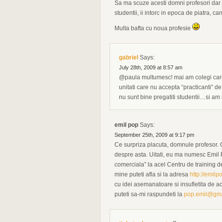
Sa ma scuze acesti domni profesori dar 
studentii, ii intorc in epoca de piatra, c
Multa bafta cu noua profesie
gabriel
Says:
July 28th, 2009 at 8:57 am
@paula multumesc! mai am colegi care 
unitati care nu accepta “practicanti” de
nu sunt bine pregatiti studentii…si am s
emil pop
Says:
September 25th, 2009 at 9:17 pm
Ce surpriza placuta, domnule profesor.
despre asta. Uitati, eu ma numesc Emil 
comerciala” la acel Centru de training d
mine puteti afla si la adresa
http://emil
cu idei asemanatoare si insufletita de a
puteti sa-mi raspundeti la
pop.emil@gma