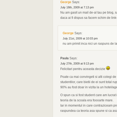
George
Says:
July 18th, 2009 at 7:13 pm
Nu am gasit un mail de-al tau pe blog, s
daca ai fi dispus sa facem schim de link-
George
Says:
July 21st, 2009 at 10:03 pm
nu am primit inca nici un raspuns de la
Paula
Says:
July 27th, 2009 at 9:13 pm
Felicitari pentru aceasta decizie
Poate ca mai convingeti si alti colegi d
studentilor, care bietii de ei sunt total r
90% au fost doar in vizita la un hotel/ag
O spun ca si fost student care am lucrat in
teoria de la scoala era foooarte mare.
Iar in momentul in care contraziceam pr
raspundea ca teoria asa spune si ca asa 