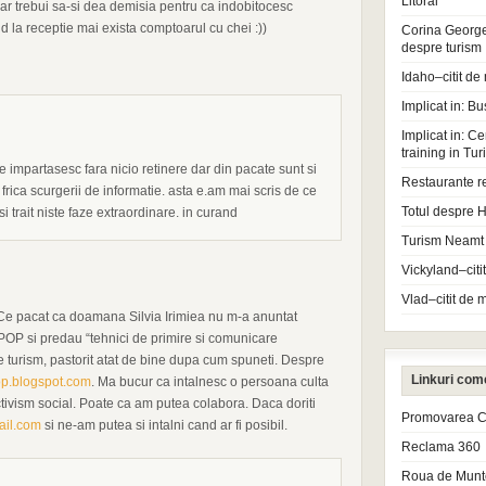
Litoral
ar trebui sa-si dea demisia pentru ca indobitocesc
and la receptie mai exista comptoarul cu chei :))
Corina Georg
despre turism
Idaho–citit de
Implicat in: Bu
Implicat in: Ce
training in Tu
impartasesc fara nicio retinere dar din pacate sunt si
Restaurante r
 frica scurgerii de informatie. asta e.am mai scris de ce
Totul despre H
i trait niste faze extraordinare. in curand
Turism Neamt
Vickyland–citi
Vlad–citit de 
 Ce pacat ca doamana Silvia Irimiea nu m-a anuntat
POP si predau “tehnici de primire si comunicare
e turism, pastorit atat de bine dupa cum spuneti. Despre
Linkuri com
pop.blogspot.com
. Ma bucur ca intalnesc o persoana culta
ctivism social. Poate ca am putea colabora. Daca doriti
Promovarea Cl
il.com
si ne-am putea si intalni cand ar fi posibil.
Reclama 360
Roua de Munt