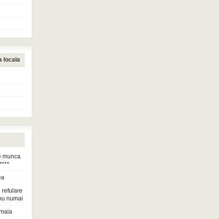
a locala
de munca
****
ea
 refulare
nu numai
maia