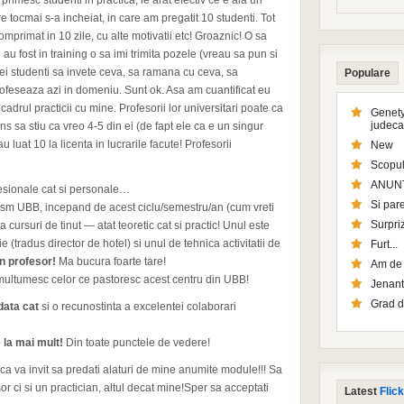
primesc studenti in practica, le arat efectiv ce e ala un
 tocmai s-a incheiat, in care am pregatit 10 studenti. Tot
mprimat in 10 zile, cu alte motivatii etc! Groaznic! O sa
u fost in training o sa imi trimita pozele (vreau sa pun si
ei studenti sa invete ceva, sa ramana cu ceva, sa
Populare
ofeseaza azi in domeniu. Sunt ok. Asa am cuantificat eu
cadrul practicii cu mine. Profesorii lor universitari poate ca
Genety
judeca
uns sa stiu ca vreo 4-5 din ei (de fapt ele ca e un singur
u luat 10 la licenta in lucrarile facute! Profesorii
New
Scopul
ANUN
ofesionale cat si personale…
Si pare
rism UBB, incepand de acest ciclu/semestru/an (cum vreti
Surpriz
a cursuri de tinut — atat teoretic cat si practic! Unul este
 (tradus director de hotel) si unul de tehnica activitatii de
Furt...
mn profesor!
Ma bucura foarte tare!
Am de l
 multumesc celor ce pastoresc acest centru din UBB!
Jenant
Grad d
data cat
si o recunostinta a excelentei colaborari
 la mai mult!
Din toate punctele de vedere!
i ca va invit sa predati alaturi de mine anumite module!!! Sa
 ci si un practician, altul decat mine!Sper sa acceptati
Latest
Flick