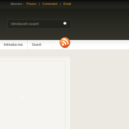
Abonare :
Posturi
|
Comentarii
|
Email
Intreaba-ma
Guest