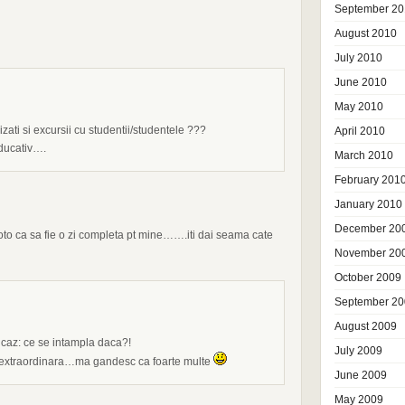
September 20
August 2010
July 2010
June 2010
May 2010
ati si excursii cu studentii/studentele ???
April 2010
ducativ….
March 2010
February 201
January 2010
December 20
a loto ca sa fie o zi completa pt mine…….iti dai seama cate
November 20
October 2009
September 20
August 2009
 caz: ce se intampla daca?!
July 2009
i extraordinara…ma gandesc ca foarte multe
June 2009
May 2009