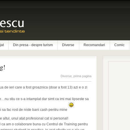
jat
Din presa - despre turism
Diverse
Recomandari
Comic
g!
Diverse
,
prima pagina
 de ieri care a fost groaznica (doar a fost 13) azi e o zi
ne…nu stiu ce s-a intamplat dar simt ca imi mai lipseste sa
 Si sa fac rost de niste bani cash pentru mine
e altul, unul atat profesional cat si personal!
ul ca am o colaborare buna cu Centrul de Training pentru