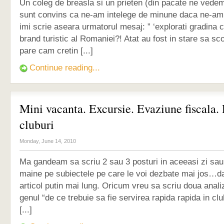
Un coleg de breasla si un prieten (din pacate ne vedem
sunt convins ca ne-am intelege de minune daca ne-am
imi scrie aseara urmatorul mesaj: ” ‘explorati gradina ca
brand turistic al Romaniei?! Atat au fost in stare sa sc
pare cam cretin [...]
Continue reading...
Mini vacanta. Excursie. Evaziune fiscala. 
cluburi
Monday, June 14, 2010
Ma gandeam sa scriu 2 sau 3 posturi in aceeasi zi sau
maine pe subiectele pe care le voi dezbate mai jos…d
articol putin mai lung. Oricum vreu sa scriu doua anal
genul “de ce trebuie sa fie servirea rapida rapida in cl
[...]