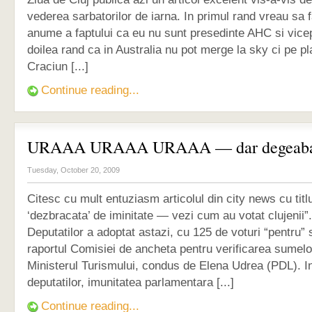
vederea sarbatorilor de iarna. In primul rand vreau sa fa
anume a faptului ca eu nu sunt presedinte AHC si vicep
doilea rand ca in Australia nu pot merge la sky ci pe p
Craciun [...]
Continue reading...
URAAA URAAA URAAA — dar degeaba
Tuesday, October 20, 2009
Citesc cu mult entuziasm articolul din city news cu titl
‘dezbracata’ de iminitate — vezi cum au votat clujenii
Deputatilor a adoptat astazi, cu 125 de voturi “pentru” 
raportul Comisiei de ancheta pentru verificarea sumelo
Ministerul Turismului, condus de Elena Udrea (PDL). I
deputatilor, imunitatea parlamentara [...]
Continue reading...