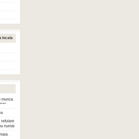
a locala
de munca
****
ea
 refulare
nu numai
maia