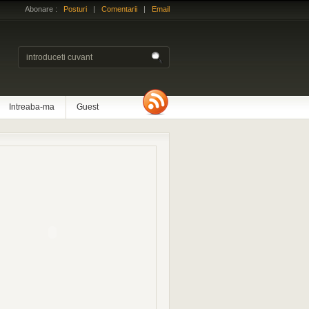
Abonare :
Posturi
|
Comentarii
|
Email
Intreaba-ma
Guest