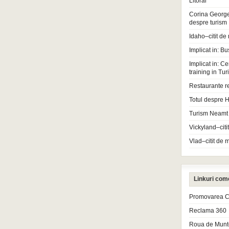
Litoral
Corina Georg
despre turism
Idaho–citit de
Implicat in: Bu
Implicat in: Ce
training in Tu
Restaurante r
Totul despre H
Turism Neamt
Vickyland–citi
Vlad–citit de 
Linkuri com
Promovarea Cl
Reclama 360
Roua de Munt