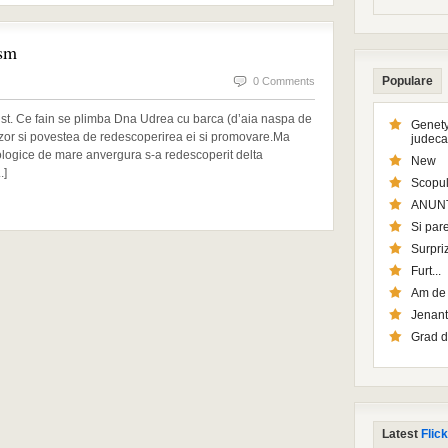
ism
Populare
0 Comments
mist. Ce fain se plimba Dna Udrea cu barca (d’aia naspa de
Genety
vizor si povestea de redescoperirea ei si promovare.Ma
judeca
ologice de mare anvergura s-a redescoperit delta
New
.]
Scopul
ANUN
Si pare
Surpriz
Furt...
Am de l
Jenant
Grad d
Latest
Flick