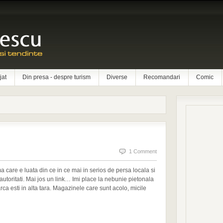
jat
Din presa - despre turism
Diverse
Recomandari
Comic
1 Comment
care e luata din ce in ce mai in serios de persa locala si
utoritati. Mai jos un link… Imi place la nebunie pietonala
ca esti in alta tara. Magazinele care sunt acolo, micile