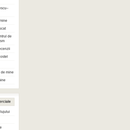
escu–
 mine
scat
ntrul de
rism
ecenzii
ostel
t de mine
mine
erciale
ujului
e