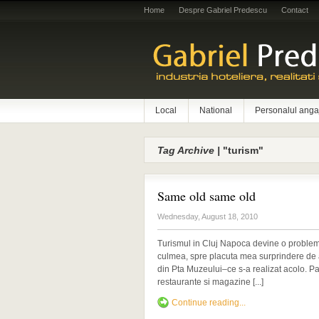
Home
Despre Gabriel Predescu
Contact
Local
National
Personalul anga
Tag Archive |
"turism"
Same old same old
Wednesday, August 18, 2010
Turismul in Cluj Napoca devine o problema 
culmea, spre placuta mea surprindere de a
din Pta Muzeului–ce s-a realizat acolo. Par
restaurante si magazine [...]
Continue reading...