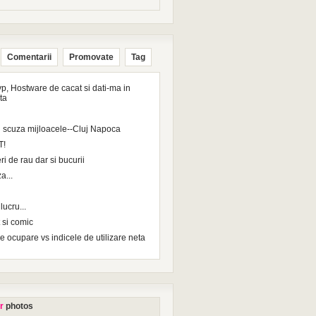
Comentarii
Promovate
Tag
p, Hostware de cacat si dati-ma in
ta
 scuza mijloacele--Cluj Napoca
T!
ri de rau dar si bucurii
a...
ucru...
 si comic
e ocupare vs indicele de utilizare neta
r
photos