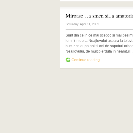
Miroase…a smen si..a amator
Saturday, April 11, 2009
Sunt din ce in ce mai sceptic si mai pesi
lemn) in delta Neajlovului aseara la tele
bucur ca dupa ani si ani de sapaturi arhe
Neajlovului, de mult pierduta in neamtul [..
Continue reading...