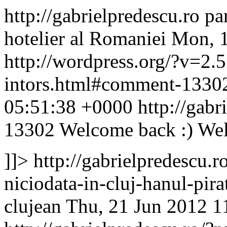
http://gabrielpredescu.ro
pa
hotelier al Romaniei
Mon, 1
http://wordpress.org/?v=2.5
intors.html#comment-133
05:51:38 +0000
http://gab
13302
Welcome back :)
We
]]>
http://gabrielpredescu.
niciodata-in-cluj-hanul-pi
clujean
Thu, 21 Jun 2012 1