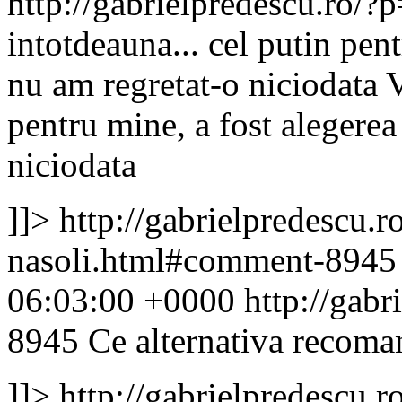
http://gabrielpredescu.ro
intotdeauna... cel putin pen
nu am regretat-o niciodata
V
pentru mine, a fost alegerea
niciodata
]]>
http://gabrielpredescu.r
nasoli.html#comment-894
06:03:00 +0000
http://gab
8945
Ce alternativa recoma
]]>
http://gabrielpredescu