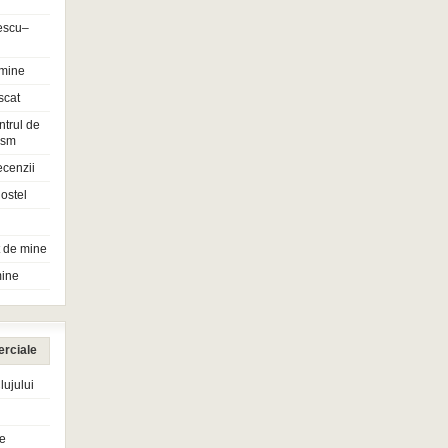
escu–
 mine
scat
ntrul de
rism
ecenzii
ostel
t de mine
mine
erciale
ujului
e