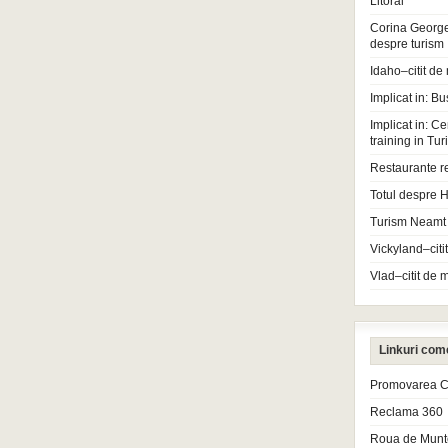
Litoral
Corina Georg
despre turism
Idaho–citit de
Implicat in: Bu
Implicat in: Ce
training in Tu
Restaurante r
Totul despre H
Turism Neamt
Vickyland–citi
Vlad–citit de 
Linkuri com
Promovarea Cl
Reclama 360
Roua de Munt