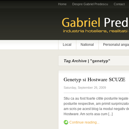
Home
Despre Gabriel Predescu
Contact
Local
National
Personalul anga
Tag Archive |
"genetyp"
Genetyp si Hostware SCUZE
Saturday, September 26, 2009
Stiu ca au fost foarte citite posturile leg
posturile respective, am primit surprinzato
am scris pe acest blog la modul negativ de
Hostware. Am scris asa cum [...]
Continue reading...