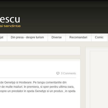
jat
Din presa - despre turism
Diverse
Recomandari
Comic
3 Comments
ate de Genetyp si Hostware. Pe langa comentariile din
r de multe mailuri. In premiera, si sper pentru ultima oara,
spre un prestator in speta Genetyp si un produs , in speta