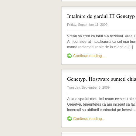
Intalnire de gardul III Genety
Friday, September 11, 2009
Vreau sa cred ca totul s-a rezolvat. Vreau 
Am considerat intotdeauna ca cel mai bun
avand reclamatii reale de la clienti ai [...]
Continue reading...
Genetyp, Hostware sunteti chia
Tuesday, September 8, 2009
Asta e spatiul meu, imi asum ce scriu aici 
Genetyp, bineinteles ca am inceput sa fa
incercati sa obtineti contractul pe investit
Continue reading...