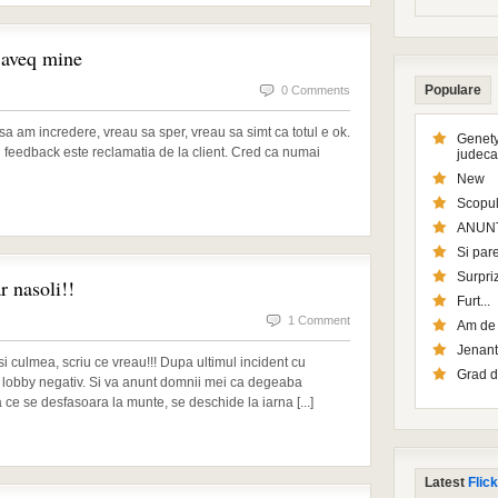
p aveq mine
Populare
0 Comments
sa am incredere, vreau sa sper, vreau sa simt ca totul e ok.
Genety
 feedback este reclamatia de la client. Cred ca numai
judeca
New
Scopul
ANUN
Si pare
Surpriz
r nasoli!!
Furt...
1 Comment
Am de l
Jenant
si culmea, scriu ce vreau!!! Dupa ultimul incident cu
Grad d
c lobby negativ. Si va anunt domnii mei ca degeaba
ia ce se desfasoara la munte, se deschide la iarna [...]
Latest
Flick