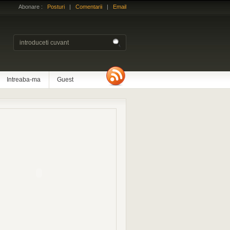
Abonare :
Posturi
|
Comentarii
|
Email
Intreaba-ma
Guest