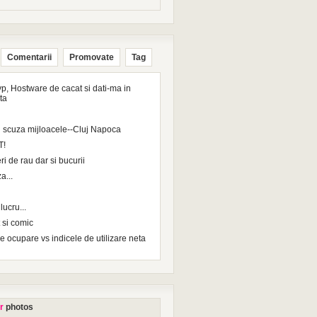
Comentarii
Promovate
Tag
p, Hostware de cacat si dati-ma in
ta
 scuza mijloacele--Cluj Napoca
T!
ri de rau dar si bucurii
a...
ucru...
 si comic
e ocupare vs indicele de utilizare neta
r
photos