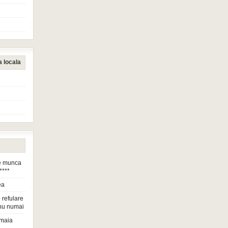
a locala
de munca
****
ea
 refulare
nu numai
maia