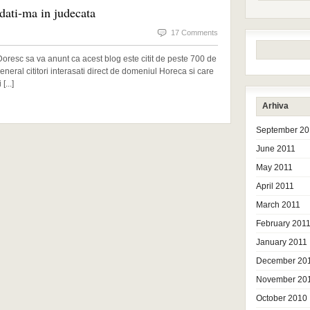
dati-ma in judecata
17 Comments
oresc sa va anunt ca acest blog este citit de peste 700 de
n general cititori interasati direct de domeniul Horeca si care
...]
Arhiva
September 20
June 2011
May 2011
April 2011
March 2011
February 201
January 2011
December 20
November 20
October 2010