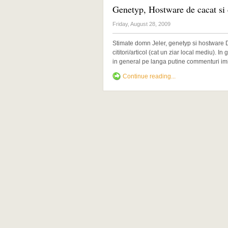
Genetyp, Hostware de cacat si 
Friday, August 28, 2009
Stimate domn Jeler, genetyp si hostware D
cititori/articol (cat un ziar local mediu). I
in general pe langa putine commenturi imi [
Continue reading...