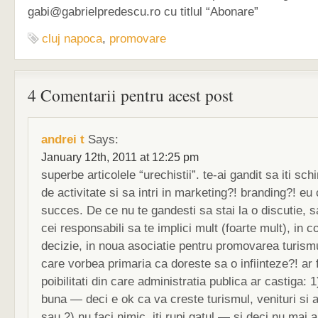
gabi@gabrielpredescu.ro
cu titlul “Abonare”
cluj napoca
,
promovare
4 Comentarii pentru acest post
andrei t
Says:
January 12th, 2011 at 12:25 pm
superbe articolele “urechistii”. te-ai gandit sa iti sc
de activitate si sa intri in marketing?! branding?! eu
succes. De ce nu te gandesti sa stai la o discutie, s
cei responsabili sa te implici mult (foarte mult), in c
decizie, in noua asociatie pentru promovarea turismu
care vorbea primaria ca doreste sa o infiinteze?! ar 
poibilitati din care administratia publica ar castiga: 1
buna — deci e ok ca va creste turismul, venituri si 
sau 2) nu faci nimic, iti rupi gatul — si deci nu mai 