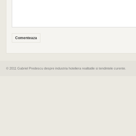
© 2011 Gabriel Predescu despre industria hoteliera realitatile si tendintele curente.