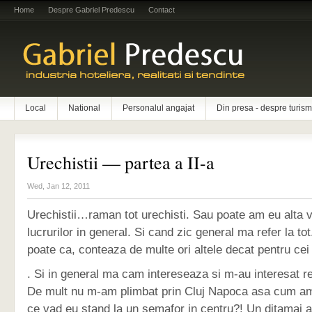
Home
Despre Gabriel Predescu
Contact
Local
National
Personalul angajat
Din presa - despre turism
Urechistii — partea a II-a
Wed, Jan 12, 2011
Urechistii…raman tot urechisti. Sau poate am eu alta 
lucrurilor in general. Si cand zic general ma refer la to
poate ca, conteaza de multe ori altele decat pentru cei 
. Si in general ma cam intereseaza si m-au interesat r
De mult nu m-am plimbat prin Cluj Napoca asa cum am f
ce vad eu stand la un semafor in centru?! Un ditamai a