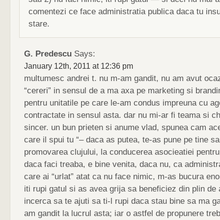
comentezi ce face administratia publica daca tu insut
stare.
G. Predescu
Says:
January 12th, 2011 at 12:36 pm
multumesc andrei t. nu m-am gandit, nu am avut oca
“cereri” in sensul de a ma axa pe marketing si brandi
pentru unitatile pe care le-am condus impreuna cu age
contractate in sensul asta. dar nu mi-ar fi teama si c
sincer. un bun prieten si anume vlad, spunea cam ace
care il spui tu “– daca as putea, te-as pune pe tine sa
promovarea clujului, la conducerea asocieatiei pentr
daca faci treaba, e bine venita, daca nu, ca administra
care ai “urlat” atat ca nu face nimic, m-as bucura e
iti rupi gatul si as avea grija sa beneficiez din plin de
incerca sa te ajuti sa ti-l rupi daca stau bine sa ma 
am gandit la lucrul asta; iar o astfel de propunere treb