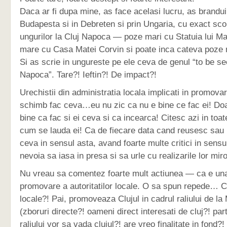
Daca ar fi dupa mine, as face acelasi lucru, as brandui
Budapesta si in Debreten si prin Ungaria, cu exact scop
ungurilor la Cluj Napoca — poze mari cu Statuia lui Ma
mare cu Casa Matei Corvin si poate inca cateva poze m
Si as scrie in ungureste pe ele ceva de genul “to be se
Napoca”. Tare?! Ieftin?! De impact?!
Urechistii din administratia locala implicati in promovar
schimb fac ceva…eu nu zic ca nu e bine ce fac ei! Do
bine ca fac si ei ceva si ca incearca! Citesc azi in toat
cum se lauda ei! Ca de fiecare data cand reusesc sau 
ceva in sensul asta, avand foarte multe critici in sensul
nevoia sa iasa in presa si sa urle cu realizarile lor mir
Nu vreau sa comentez foarte mult actiunea — ca e un
promovare a autoritatilor locale. O sa spun repede… Ce
locale?! Pai, promoveaza Clujul in cadrul raliului de la
(zboruri directe?! oameni direct interesati de cluj?! parti
raliului vor sa vada clujul?! are vreo finalitate in fond?!