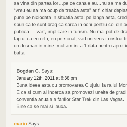
sa vina din partea lor…pe ce canale au…nu sa ma du
“vreu eu sa ma ocup de treaba asta” ar fi chiar depla
pune pe niciodata in situatia asta! pe langa asta, cre
spun ca le sunt drag ca sarea in ochi pentru cei din a
publica — varf, implicare in turism. Nu mai pot de dra
faptul ca eu urlu, eu personal, vad un sens construct
un dusman in mine. multam inca 1 data pentru aprecie
bafta
Bogdan C.
Says:
January 12th, 2011 at 6:38 pm
Buna ideea asta cu promovarea Clujului la raliul Mon
E ca si cum ai incerca sa promovezi unelte de gradin
conventia anuala a fanilor Star Trek din Las Vegas.
Bine ca se mai si lauda.
mario
Says: