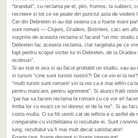
“branduit”, cu reclama pe el, plin, frumos, la subiect, 
recreere si tot ce se poate din punctul asta de vedere 
Cei din Debreten si-au dat seama ca o foarte mare parte 
sunt romani — Clujeni, Oradeni, Bistriteni, caci am af
surprins de aceasta reclama si facand “un mic studiu d
Debreten fac aceasta reclama, clar targetata pe ce vr
fapt pentru scopul vizitei lui in Debreten, de la Oradea 
ocolisuri”.
Si au stat ei asa si au facut probabil un studiu, sau au 
in turism “cine sunt turistii nostrii?! De ce vin ei la noi
“multi turisti sunt romani! vin la noi ca e mai ieftin ca l
pentru mancare, pentru agrement”. Si atunci fratii nostr
“pai hai sa facem reclama la romani cu ce vor ei! face
limba lor cu exact ce isi doresc ei de la noi”. Si au fac
costa multa. O sa fiti uimiti cat de ieftina e o astfel de
comparatie cu vizibilitatea si rezultate ei. Sunt convin
lung, rezultatul va fi mai mult decat satisfacator!
Foarte tare, foarte destept si foarte interesant!