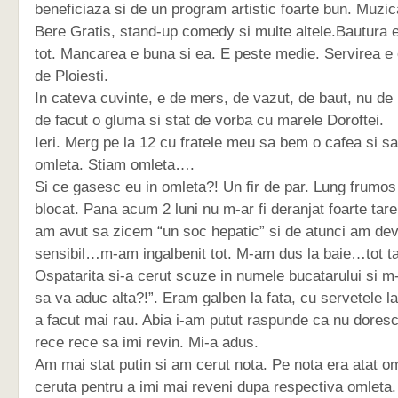
beneficiaza si de un program artistic foarte bun. Muzica 
Bere Gratis, stand-up comedy si multe altele.Bautura 
tot. Mancarea e buna si ea. E peste medie. Servirea e
de Ploiesti.
In cateva cuvinte, e de mers, de vazut, de baut, nu de 
de facut o gluma si stat de vorba cu marele Doroftei.
Ieri. Merg pe la 12 cu fratele meu sa bem o cafea si 
omleta. Stiam omleta….
Si ce gasesc eu in omleta?! Un fir de par. Lung frumo
blocat. Pana acum 2 luni nu m-ar fi deranjat foarte tar
am avut sa zicem “un soc hepatic” si de atunci am dev
sensibil…m-am ingalbenit tot. M-am dus la baie…tot t
Ospatarita si-a cerut scuze in numele bucatarului si m-a
sa va aduc alta?!”. Eram galben la fata, cu servetele l
a facut mai rau. Abia i-am putut raspunde ca nu doresc 
rece rece sa imi revin. Mi-a adus.
Am mai stat putin si am cerut nota. Pe nota era atat om
ceruta pentru a imi mai reveni dupa respectiva omleta.