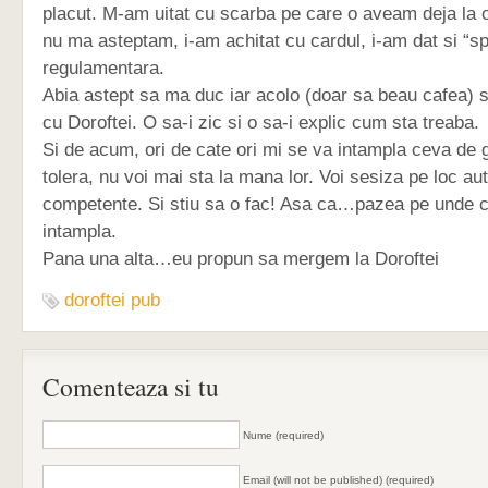
placut. M-am uitat cu scarba pe care o aveam deja la o
nu ma asteptam, i-am achitat cu cardul, i-am dat si “s
regulamentara.
Abia astept sa ma duc iar acolo (doar sa beau cafea) s
cu Doroftei. O sa-i zic si o sa-i explic cum sta treaba.
Si de acum, ori de cate ori mi se va intampla ceva de 
tolera, nu voi mai sta la mana lor. Voi sesiza pe loc auto
competente. Si stiu sa o fac! Asa ca…pazea pe unde c
intampla.
Pana una alta…eu propun sa mergem la Doroftei
doroftei pub
Comenteaza si tu
Nume (required)
Email (will not be published) (required)