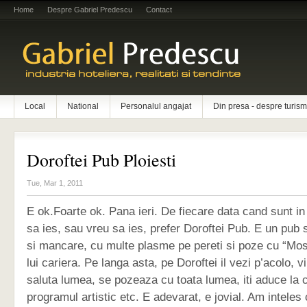
Home
Despre Gabriel Predescu
Contact
Local
National
Personalul angajat
Din presa - despre turism
Doroftei Pub Ploiesti
Tue, Mar 1, 2011
E ok.Foarte ok. Pana ieri. De fiecare data cand sunt in 
sa ies, sau vreu sa ies, prefer Doroftei Pub. E un pub 
si mancare, cu multe plasme pe pereti si poze cu “Mos
lui cariera. Pe langa asta, pe Doroftei il vezi p’acolo, 
saluta lumea, se pozeaza cu toata lumea, iti aduce la 
programul artistic etc. E adevarat, e jovial. Am inteles