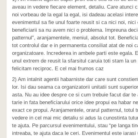
aveau in vedere fiecare element, detaliu. Care atunci
noi vorbeau de la egal la egal, isi dadeau acelasi inter
evenimentul sa fie unul foarte reusit si ca nici noi, nici
beneficiarii sa nu avem nici o problema. Impreuna deci
patternul”, aranjamentele, meniul, absolut tot. Benefici
tot controlul dar e in permanenta consiliat atat de noi c
organizatoare. Increderea in ambele parti este egala. 
unul extrem de reusit la sfarsitul caruia toti stam la un
felicitam reciproc. E cel mai frumos caz
2) Am intalnit agentii habarniste dar care sunt constie
lor. Isi dau seama ca organizatorii unitatii sunt superior
asta. Nu au idee despre ce si cum trebuie facut dar te 
tarie in fata beneficiarului orice idee propui ea habar n
exact ce propui. Aranjamentele, orarul patternul, totul t
vedere in cel mai mic detaliu si adus la cunostinta tutu
te ajuta. Pe parcursul evenimentului, stau “pe langa tin
intreaba, te ajuta daca le ceri. Evenimentul este iarasi