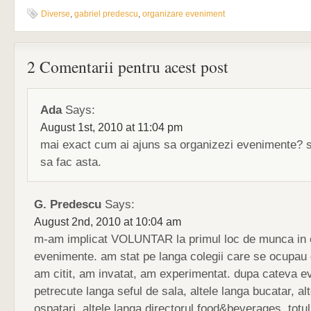
Diverse
,
gabriel predescu
,
organizare eveniment
2 Comentarii pentru acest post
Ada
Says:
August 1st, 2010 at 11:04 pm
mai exact cum ai ajuns sa organizezi evenimente? s
sa fac asta.
G. Predescu
Says:
August 2nd, 2010 at 10:04 am
m-am implicat VOLUNTAR la primul loc de munca in 
evenimente. am stat pe langa colegii care se ocupau
am citit, am invatat, am experimentat. dupa cateva 
petrecute langa seful de sala, altele langa bucatar, al
ospatari, altele langa directorul food&beverages, totu