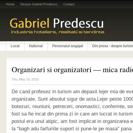
Home
Despre Gabriel Predescu
Contact
Local
National
Personalul angajat
Din presa - despre turism
Organizari si organizatori — mica radi
Thu, May 13, 2010
De cand profesez in turism am depasit lejer mia de e
organizate. Sunt absolut sigur de asta.Lejer peste 1000
botezuri, reuniuni, petreceri, onomastici, conferinte, se
fost sa fie incat din prima zi in care am lucrat in turis
postul era unul atipic, am fost implicat in organizarea
la “bagh adu farfuriile suport si pune-le pe masa” pana