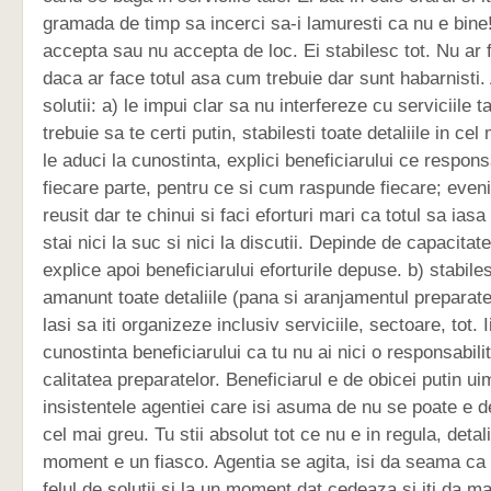
gramada de timp sa incerci sa-i lamuresti ca nu e bine
accepta sau nu accepta de loc. Ei stabilesc tot. Nu ar f
daca ar face totul asa cum trebuie dar sunt habarnisti. 
solutii: a) le impui clar sa nu interfereze cu serviciile t
trebuie sa te certi putin, stabilesti toate detaliile in c
le aduci la cunostinta, explici beneficiarului ce responsa
fiecare parte, pentru ce si cum raspunde fiecare; even
reusit dar te chinui si faci eforturi mari ca totul sa iasa
stai nici la suc si nici la discutii. Depinde de capacitate
explice apoi beneficiarului eforturile depuse. b) stabile
amanunt toate detaliile (pana si aranjamentul preparatelo
lasi sa iti organizeze inclusiv serviciile, sectoare, tot. I
cunostinta beneficiarului ca tu nu ai nici o responsabili
calitatea preparatelor. Beneficiarul e de obicei putin uim
insistentele agentiei care isi asuma de nu se poate e 
cel mai greu. Tu stii absolut tot ce nu e in regula, detal
moment e un fiasco. Agentia se agita, isi da seama ca a
felul de solutii si la un moment dat cedeaza si iti da m