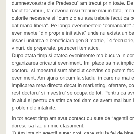
dumneavoastra dle Predescu” am trecut prin toate. De 
facut tacamuri, la covorul rosu trebuie mai in fata, men
culorile necesare si “cum zic eu asa trebuie facut ca b
dat mana libera”. Pe langa evenimentele “comandate” 
evenimente “din proprie initiativa” unde nu exista un b
insasi unitatea e beneficiara gen 8 martie, 14 februarie
vinuri, de preparate, petreceri tematice.
Dupa atata timp si atatea evenimente ma bucura in con
organizarea oricarui eveniment. Imi place sa ma impli
doctorul si maestrul sunt absolut convins ca putem fac
eveniment. Am ajuns oricum la stadiul in care nu mai 
implicarea mea directa decat in marketing, ofertare, co
rest doctoru’ si maestru’ se ocupa de tot. Pentru ca a
in altul si pentru ca stim ca toti dam ce avem mai bun 
problemele intalnite.
In tot acest timp am avut contact cu sute de “agentii o
doresc sa fac un mic clasament.
1) Am intalnit agentii super profi care stiu la fel de bin