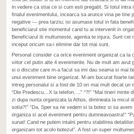
in vedere ca stiai ce si cum esti pregatit. Si totul intra
finalul evenimentului, incearca sa arunce vina pe tine 
negative — prea tarziu; isi asumase totul in fata benefic
beneficiarul stie momentul cand tu ai intervenit in orga
Beneficiarul iti multumeste, agentia te injura. Sunt cei 
inceput oricum sa-i elimine dar tot mai sunt.
Personal consider ca orice eveniment organizat ca la 
viitor cel putin alte 4 evenimente. Nu de mult am avut 
si o discutie care m-a facut sa imi dau seama si mai b
unui eveniment bine organizat. M-am bucurat foarte tar
intreg personalul si a fost de 10 ori mai mult decat 
“Dle Predescu…X la telefon….” “?!” “Mai tineri minte d
zi dupa nunta organizata la Athos, dimineata la micul d
sotia?!” “Da. Sper sa ne vedem si la botez si sa avem
organiza si acel eveniment pentru dumneavoastra!” “
sunat! Cand ne putem intalni pentru stabilirea detaliilo
organizam tot acolo botezul”. A fost un super multume