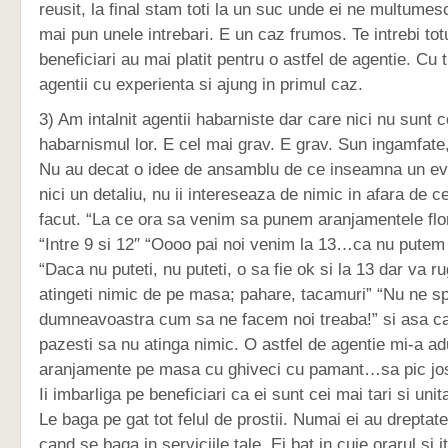
reusit, la final stam toti la un suc unde ei ne multumes
mai pun unele intrebari. E un caz frumos. Te intrebi tot
beneficiari au mai platit pentru o astfel de agentie. Cu 
agentii cu experienta si ajung in primul caz.
3) Am intalnit agentii habarniste dar care nici nu sunt 
habarnismul lor. E cel mai grav. E grav. Sun ingamfate
Nu au decat o idee de ansamblu de ce inseamna un ev
nici un detaliu, nu ii intereseaza de nimic in afara de c
facut. “La ce ora sa venim sa punem aranjamentele flo
“Intre 9 si 12″ “Oooo pai noi venim la 13…ca nu pute
“Daca nu puteti, nu puteti, o sa fie ok si la 13 dar va 
atingeti nimic de pe masa; pahare, tacamuri” “Nu ne s
dumneavoastra cum sa ne facem noi treaba!” si asa ca s
pazesti sa nu atinga nimic. O astfel de agentie mi-a 
aranjamente pe masa cu ghiveci cu pamant…sa pic jo
Ii imbarliga pe beneficiari ca ei sunt cei mai tari si unit
Le baga pe gat tot felul de prostii. Numai ei au dreptat
cand se baga in serviciile tale. Ei bat in cuie orarul si it