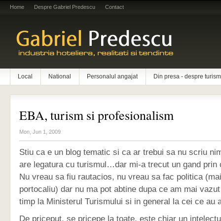
Home
Despre Gabriel Predescu
Contact
Local
National
Personalul angajat
Din presa - despre turism
EBA, turism si profesionalism
Mon, Jun 1, 2009
Stiu ca e un blog tematic si ca ar trebui sa nu scriu ni
are legatura cu turismul…dar mi-a trecut un gand pri
Nu vreau sa fiu rautacios, nu vreau sa fac politica (ma
portocaliu) dar nu ma pot abtine dupa ce am mai vazut s
timp la Ministerul Turismului si in general la cei ce au 
De priceput, se pricepe la toate, este chiar un intelect