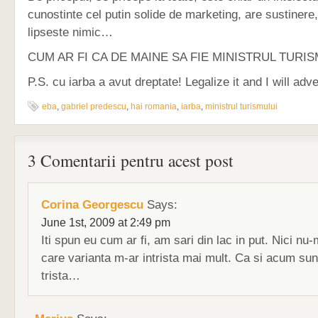
cunostinte cel putin solide de marketing, are sustinere,
lipseste nimic…
CUM AR FI CA DE MAINE SA FIE MINISTRUL TURI
P.S. cu iarba a avut dreptate! Legalize it and I will adver
eba
,
gabriel predescu
,
hai romania
,
iarba
,
ministrul turismului
3 Comentarii pentru acest post
Corina Georgescu
Says:
June 1st, 2009 at 2:49 pm
Iti spun eu cum ar fi, am sari din lac in put. Nici n
care varianta m-ar intrista mai mult. Ca si acum sun
trista…