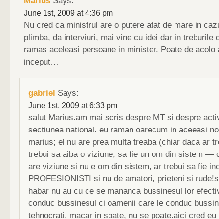
Marius
Says:
June 1st, 2009 at 4:36 pm
Nu cred ca ministrul are o putere atat de mare in caz
plimba, da interviuri, mai vine cu idei dar in treburile 
ramas aceleasi persoane in minister. Poate de acolo a
inceput…
gabriel
Says:
June 1st, 2009 at 6:33 pm
salut Marius.am mai scris despre MT si despre activi
sectiunea national. eu raman oarecum in aceeasi not
marius; el nu are prea multa treaba (chiar daca ar tr
trebui sa aiba o viziune, sa fie un om din sistem — 
are viziune si nu e om din sistem, ar trebui sa fie in
PROFESIONISTI si nu de amatori, prieteni si rude!su
habar nu au cu ce se mananca bussinesul lor efectiv 
conduc bussinesul ci oamenii care le conduc bussine
tehnocrati, macar in spate, nu se poate.aici cred eu