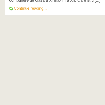
compunere de clasa a XI maxim a XII. Oare stiu [...]
Continue reading...