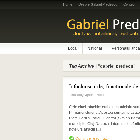
Home
Despre Gabriel Predescu
Contact
Local
National
Personalul anga
Tag Archive |
"gabriel predecu"
Infochioscurile, functionale de
Thursday, April 9, 2009
Cele cinci infochioscuri din municipiu sun
Primariei clujene. Acestea sunt amplasate p
Piata Garii si Parcul Central „Simion Barnu
municipiul Cluj-Napoca. Informatiile oferite
hoteluri, atractii [...]
Continue reading...