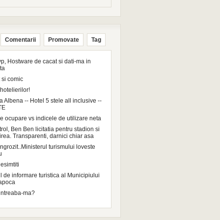
Comentarii
Promovate
Tag
p, Hostware de cacat si dati-ma in
ta
 si comic
hotelierilor!
a Albena -- Hotel 5 stele all inclusive --
TE
e ocupare vs indicele de utilizare neta
ol, Ben Ben licitatia pentru stadion si
irea. Transparenti, darnici chiar asa
grozit..Ministerul turismului loveste
u
esimtiti
 de informare turistica al Municipiului
Napoca
intreaba-ma?