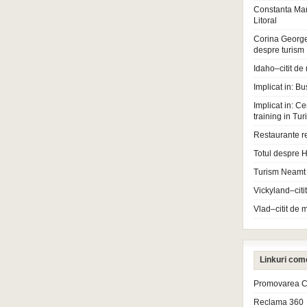
Constanta Ma
Litoral
Corina Georg
despre turism
Idaho–citit de
Implicat in: Bu
Implicat in: Ce
training in Tu
Restaurante r
Totul despre H
Turism Neamt
Vickyland–citi
Vlad–citit de 
Linkuri com
Promovarea Cl
Reclama 360