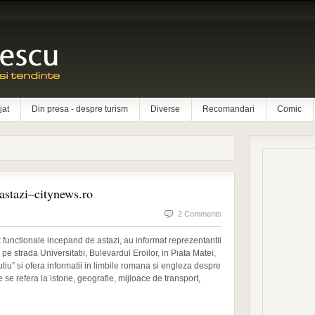
jat
Din presa - despre turism
Diverse
Recomandari
Comic
 astazi–citynews.ro
2 Comments
t functionale incepand de astazi, au informat reprezentantii
e strada Universitatii, Bulevardul Eroilor, in Piata Matei,
tiu” si ofera informatii in limbile romana si engleza despre
 se refera la istorie, geografie, mijloace de transport,