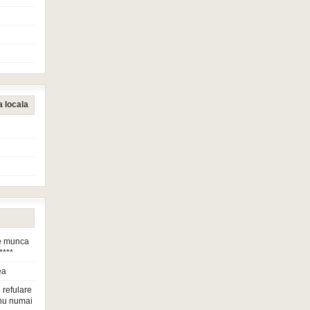
a locala
de munca
****
ea
 refulare
nu numai