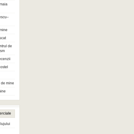
maia
escu–
 mine
scat
ntrul de
rism
ecenzii
ostel
t de mine
mine
erciale
ujului