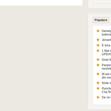
Populare
Genety
judeca
Jenant
E vina 
1 Mai l
UPDA
Grad d
Panpetr
nesimt
M-am in
din no
Niste n
Punctul
Cluj 
De ce 