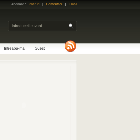
Abonare :
Posturi
|
Comentarii
|
Email
Intreaba-ma
Guest