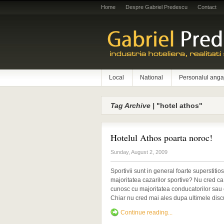
Home
Despre Gabriel Predescu
Contact
Local
National
Personalul anga
Tag Archive |
"hotel athos"
Hotelul Athos poarta noroc!
Sunday, August 2, 2009
Sportivii sunt in general foarte superstitio
majoritatea cazarilor sportive? Nu cred ca 
cunosc cu majoritatea conducatorilor sau c
Chiar nu cred mai ales dupa ultimele discuti
Continue reading...