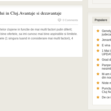
lui in Cluj.Avantaje si dezavantaje
Populare
0 Comments
elor clujene in functie de mai multi factori putin diferit;
Genety
ine ofertele, sa imi cunosc mai bine aspiratiile si limitele.
judeca
tele (1 singura luand in considerare mai multi factori), 4
Jenant
E vina 
1 Mai l
UPDA
Grad d
Panpetr
nesimt
M-am in
din no
Niste n
Punctul
Cluj 
De ce 