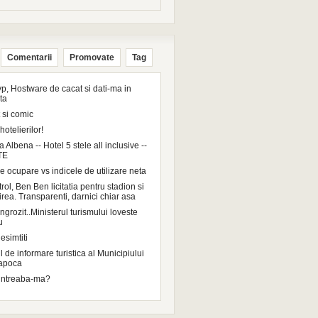
Comentarii
Promovate
Tag
p, Hostware de cacat si dati-ma in
ta
 si comic
hotelierilor!
a Albena -- Hotel 5 stele all inclusive --
TE
e ocupare vs indicele de utilizare neta
ol, Ben Ben licitatia pentru stadion si
irea. Transparenti, darnici chiar asa
grozit..Ministerul turismului loveste
u
esimtiti
 de informare turistica al Municipiului
Napoca
intreaba-ma?