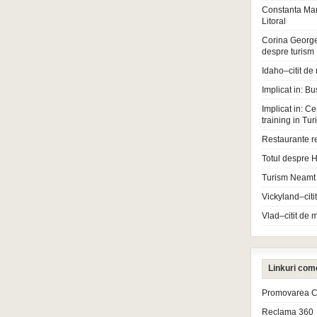
Constanta Ma
Litoral
Corina Georg
despre turism
Idaho–citit de
Implicat in: Bu
Implicat in: Ce
training in Tu
Restaurante r
Totul despre H
Turism Neamt
Vickyland–citi
Vlad–citit de 
Linkuri com
Promovarea Cl
Reclama 360