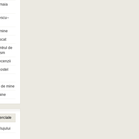
maia
escu–
 mine
scat
ntrul de
rism
ecenzii
ostel
t de mine
mine
erciale
ujului