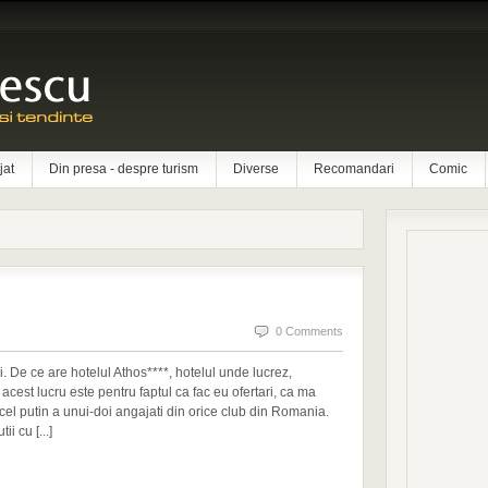
jat
Din presa - despre turism
Diverse
Recomandari
Comic
0 Comments
si. De ce are hotelul Athos****, hotelul unde lucrez,
acest lucru este pentru faptul ca fac eu ofertari, ca ma
el putin a unui-doi angajati din orice club din Romania.
i cu [...]