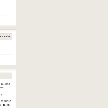
a locala
de munca
****
ea
 refulare
nu numai