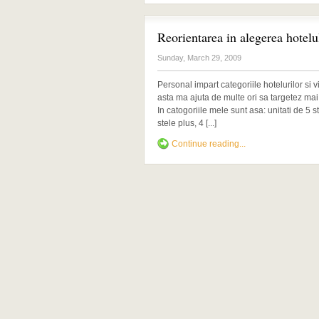
Reorientarea in alegerea hotelu
Sunday, March 29, 2009
Personal impart categoriile hotelurilor si vil
asta ma ajuta de multe ori sa targetez mai b
In catogoriile mele sunt asa: unitati de 5 s
stele plus, 4 [...]
Continue reading...