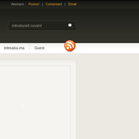
Abonare :
Posturi
|
Comentarii
|
Email
Intreaba-ma
Guest