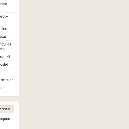
maia
escu–
 mine
scat
ntrul de
rism
ecenzii
ostel
t de mine
mine
erciale
ujului