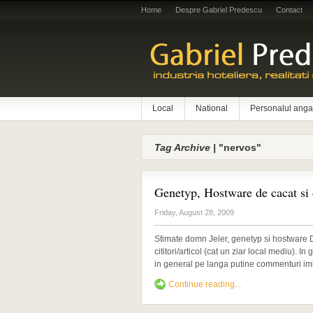
Home
Despre Gabriel Predescu
Contact
Local
National
Personalul anga
Tag Archive |
"nervos"
Genetyp, Hostware de cacat si 
Friday, August 28, 2009
Stimate domn Jeler, genetyp si hostware D
cititori/articol (cat un ziar local mediu). I
in general pe langa putine commenturi imi [
Continue reading...