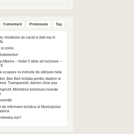
Comentarii
Promovate
Tag
p, Hostware de cacat si dati-ma in
ta
 si comic
hotelierilor!
a Albena -- Hotel 5 stele all inclusive --
TE
e ocupare vs indicele de utilizare neta
ol, Ben Ben licitatia pentru stadion si
irea. Transparenti, darnici chiar asa
grozit..Ministerul turismului loveste
u
esimtiti
 de informare turistica al Municipiului
Napoca
intreaba-ma?