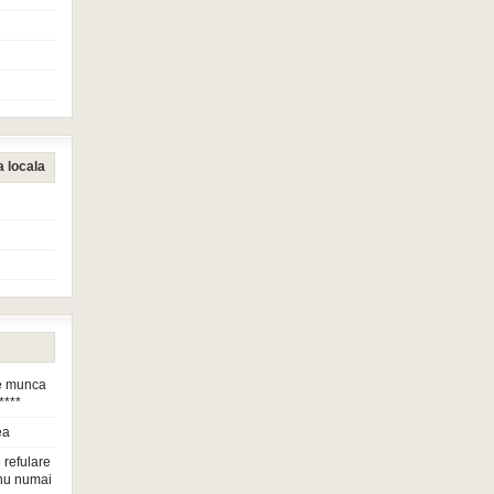
a locala
de munca
****
ea
 refulare
nu numai