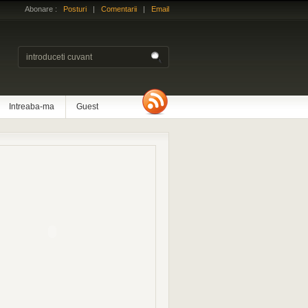
Abonare :
Posturi
|
Comentarii
|
Email
Intreaba-ma
Guest