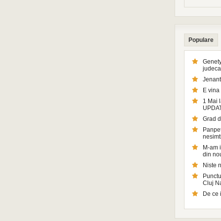
Populare
Genety
judeca
Jenant
E vina 
1 Mai l
UPDA
Grad d
Panpetr
nesimt
M-am in
din no
Niste n
Punctul
Cluj 
De ce 