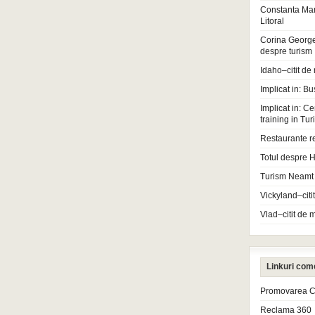
Constanta Ma
Litoral
Corina Georg
despre turism
Idaho–citit de
Implicat in: Bu
Implicat in: Ce
training in Tu
Restaurante r
Totul despre H
Turism Neamt
Vickyland–citi
Vlad–citit de 
Linkuri com
Promovarea Cl
Reclama 360