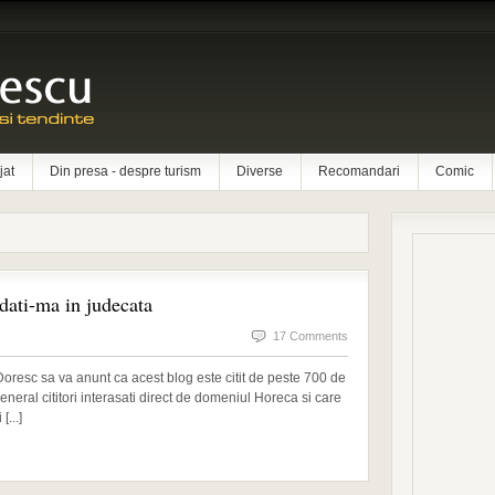
jat
Din presa - despre turism
Diverse
Recomandari
Comic
dati-ma in judecata
17 Comments
oresc sa va anunt ca acest blog este citit de peste 700 de
n general cititori interasati direct de domeniul Horeca si care
...]