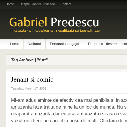
Home
Despre Gabriel Predescu
Contact
Local
National
Personalul angajat
Din presa - despre turism
Tag Archive |
"furt"
Jenant si comic
Tuesday, March 17, 2009
Mi-am adus aminte de efectiv cea mai penibila si in ac
amuzanta faza traita de mine la un loc de munca. Nu s
neaparat amuzanta dar eu asa am vazut-o si asa o vad
vazut un client pe care il cunosc de mult. Ofertam de ma