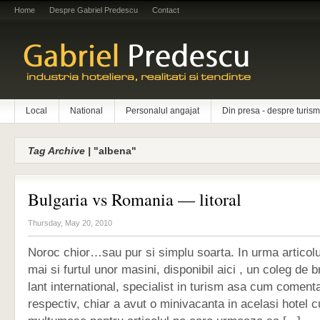
Home
Despre Gabriel Predescu
Contact
Local
National
Personalul angajat
Din presa - despre turism
Tag Archive |
"albena"
Bulgaria vs Romania — litoral
Thursday, May 20, 2010
Noroc chior…sau pur si simplu soarta. In urma articolu
mai si furtul unor masini, disponibil aici , un coleg de b
lant international, specialist in turism asa cum comenta 
respectiv, chiar a avut o minivacanta in acelasi hotel cu